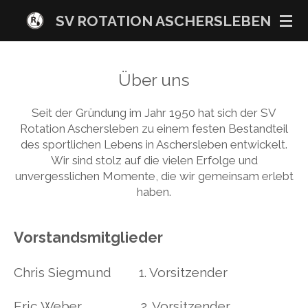
Zum
SV ROTATION ASCHERSLEBEN
Hauptinhalt
springen
Über uns
Seit der Gründung im Jahr 1950 hat sich der SV
Rotation Aschersleben zu einem festen Bestandteil
des sportlichen Lebens in Aschersleben entwickelt.
Wir sind stolz auf die vielen Erfolge und
unvergesslichen Momente, die wir gemeinsam erlebt
haben.
Vorstandsmitglieder
Chris Siegmund 1. Vorsitzender
Eric Weber 2. Vorsitzender